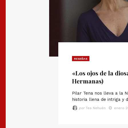
RESEÑAS
«Los ojos de la dios
Hermanas)
Pilar Tena nos lleva a la
historia llena de intriga y
por
Tes Nehuén
enero 2