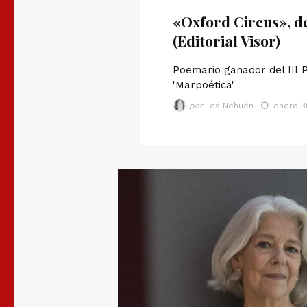
«Oxford Circus», d
(Editorial Visor)
Poemario ganador del III 
'Marpoética'
por
Tes Nehuén
enero 3