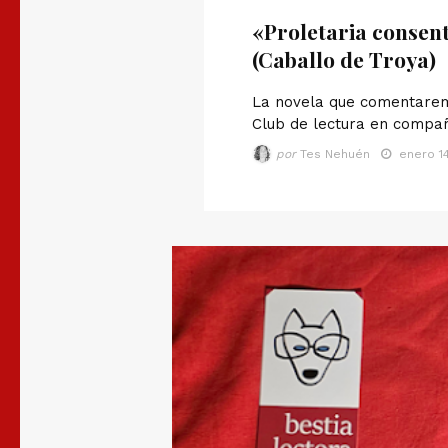
«Proletaria consen
(Caballo de Troya)
La novela que comentarem
Club de lectura en compañ
por
Tes Nehuén
enero 14