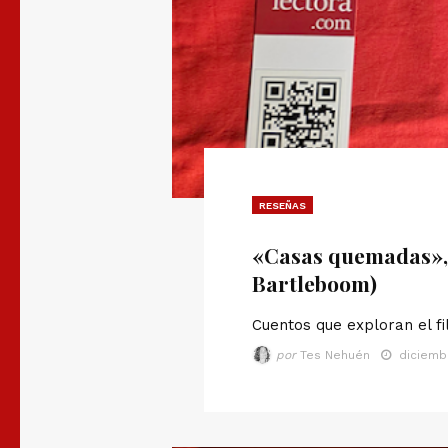
RESEÑAS
«Casas quemadas»,
Bartleboom)
Cuentos que exploran el fil
por
Tes Nehuén
diciembr