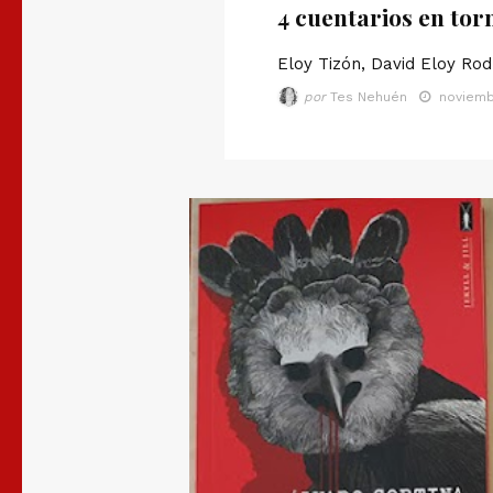
4 cuentarios en torn
Eloy Tizón, David Eloy Rod
por
Tes Nehuén
noviemb