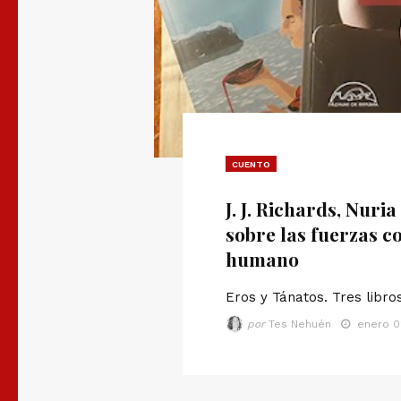
CUENTO
J. J. Richards, Nur
sobre las fuerzas c
humano
Eros y Tánatos. Tres libro
por
Tes Nehuén
enero 0