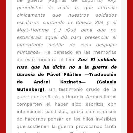
de guerra
(Páginas de Espuma)
«Ay,
periodistas de mala fe que afirmáis
cínicamente que nuestros soldados
escalaron cantando la Cuesta 304 y el
Mort-Homme (...) ¡Qué pena que no
estuvierais aquel día para presenciar el
lamentable desfile de esos despojos
humanos»
. He pensado en las memorias
de este tonelero al leer
Zov. El soldado
ruso que ha dicho no a la guerra de
Ucrania
de Pável Filátiev —Traducción
de Andrei Kozinets— (Galaxia
Gutenberg)
, un testimonio crudo de la
guerra entre Rusia y Ucrania. Ambos libros
comparten el haber sido escritos con
intenciones pacifistas, quizá con el deseo
de hacernos pensar en los hilos invisibles
que sostienen la guerra provocando tanta