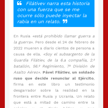
Filátivev narra esta historia
con una fuerza que se me
ocurre sólo puede inyectar la
rabia en un relato.
En Rusia
«está prohibido llamar guerra a
la guerra»
. Pero desde el 24 de febrero de
2022 mueren a diario cientos de persona a
causa de ella.
«Soy el subsargento de la
Guardia Filátiev, de la 6.a compañía, 2.º
batallón, 56.º Regimiento, 7º División de
Asalto Aéreo»
.
Pável Filátiev, un soldado
ruso que decide renunciar al Ejército
,
firma en este libro un testimonio
desgarrador sobre la realidad en la
frontera entre Rusia y Ucrania. Un relato
que está a mitad de camino entre la