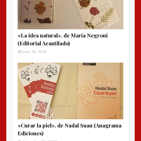
«La idea natural», de María Negroni
(Editorial Acantilado)
junio 19, 2024
«Curar la piel», de Nadal Suau (Anagrama
Ediciones)