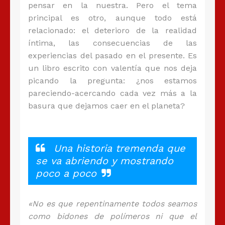
pensar en la nuestra. Pero el tema
principal es otro, aunque todo está
relacionado: el deterioro de la realidad
íntima, las consecuencias de las
experiencias del pasado en el presente. Es
un libro escrito con valentía que nos deja
picando la pregunta: ¿nos estamos
pareciendo-acercando cada vez más a la
basura que dejamos caer en el planeta?
Una historia tremenda que
se va abriendo y mostrando
poco a poco
«No es que repentinamente todos seamos
como bidones de polímeros ni que el