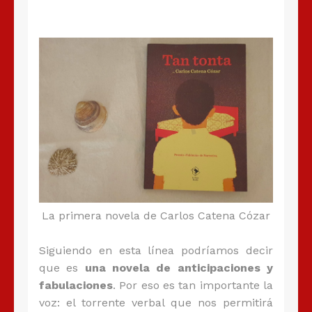
La primera novela de Carlos Catena Cózar
Siguiendo en esta línea podríamos decir
que es
una novela de anticipaciones y
fabulaciones
. Por eso es tan importante la
voz: el torrente verbal que nos permitirá