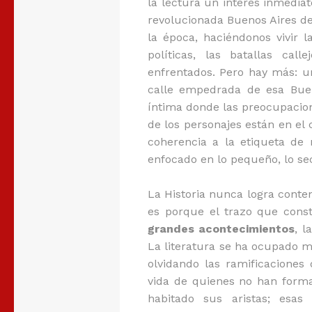
la lectura un interés inmediat
revolucionada Buenos Aires d
la época, haciéndonos vivir l
políticas, las batallas cal
enfrentados. Pero hay más: u
calle empedrada de esa Bue
íntima donde las preocupacione
de los personajes están en e
coherencia a la etiqueta de 
enfocado en lo pequeño, lo se
La Historia nunca logra conte
es porque el trazo que con
grandes acontecimientos
, l
La literatura se ha ocupado 
olvidando las ramificaciones
vida de quienes no han form
habitado sus aristas; esas