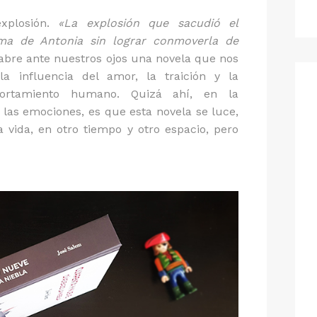
xplosión.
«La explosión que sacudió el
ma de Antonia sin lograr conmoverla de
e abre ante nuestros ojos una novela que nos
 la influencia del amor, la traición y la
ortamiento humano. Quizá ahí, en la
las emociones, es que esta novela se luce,
 vida, en otro tiempo y otro espacio, pero