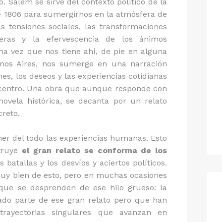
o. Salem se sirve del contexto político de la
e 1806 para sumergirnos en la atmósfera de
as tensiones sociales, las transformaciones
lejeras y la efervescencia de los ánimos
na vez que nos tiene ahí, de pie en alguna
nos Aires, nos sumerge en una narración
s, los deseos y las experiencias cotidianas
l centro. Una obra que aunque responde con
novela histórica, se decanta por un relato
creto.
ner del todo las experiencias humanas. Esto
struye
el gran relato se conforma de los
as batallas y los desvíos y aciertos políticos.
muy bien de esto, pero en muchas ocasiones
 que se desprenden de ese hilo grueso: la
ado parte de ese gran relato pero que han
 trayectorias singulares que avanzan en