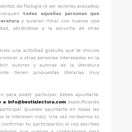
entos de filología ni ser lectores avezados;
acerquen
todas aquellas personas que
teratura
y quieran mirar con nuevos ojos
idad, abriéndose a la escucha de otras
cando una actividad gratuita que te vincule
 conocer a otras personas interesadas en la
brir autores y autoras de la literatura
nte tienen propuestas literarias muy
ro para poder participar debes apuntarte.
o a info@bestialectora.com
especificando
participar (puedes apuntarte en todas las
ue te interesen más). Una vez recibamos tu
 confirmar tu participación; si nos escribes
pedimos que vuelvas a contactarnos para