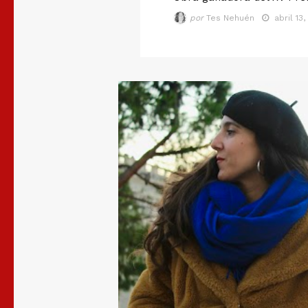
por
Tes Nehuén
abril 13,