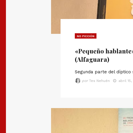
NO FICCIÓN
«Pequeño hablante
(Alfaguara)
Segunda parte del díptico
por
Tes Nehuén
abril 15,