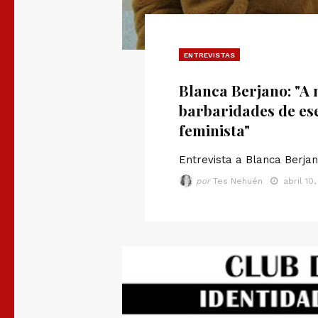
ENTREVISTAS
Blanca Berjano: "A 
barbaridades de es
feminista"
Entrevista a Blanca Berjan
por
Tes Nehuén
abril 10